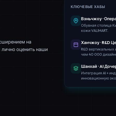
КЛЮЧЕВЫЕ ХАБЫ
Вэньчжоу · Опер
Обувная столица Ки
кожи VALIMART.
асширением на
Ханчжоу · R&D Ц
ы лично оценить наши
R&D вертикальных A
чем 40 000 дизайне
Шанхай · AI Доч
Интеграция AI + и
инновационную эко